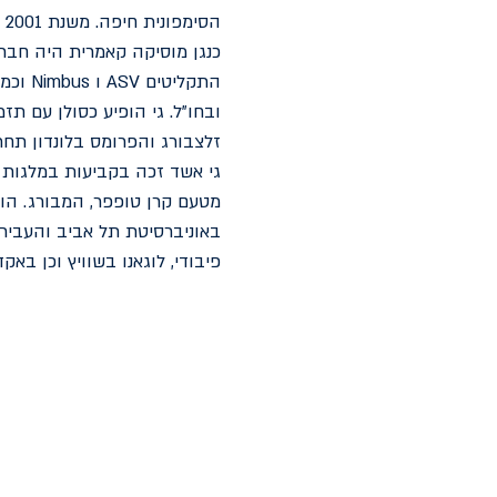
ה
התקליט
ובחו"ל. גי הופיע כסולן עם ת
זלצבורג והפרומס בלונדון תחת 
גי אשד זכה בקביעות במלגות 
מטעם קרן טופפר, המבורג. הו
באוניברסיטת תל אביב והעביר 
פיבודי, לוגאנו בשוויץ וכן באק