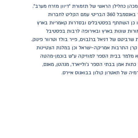
סימפונית חיפה. משנת 2001 מכהן כחלילן הראשי של תזמורת "דיוון מזרח מערב".
כנגן מוסיקה קאמרית היה חבר באנסמבל 360 הבריטי עמם הקליט לחברות
ים ASV ו Nimbus וכמו כן השתתף בפסטיבלים ובסדרות קאמריות בארץ
זמורות שונות בארץ ובאירופה לרבות בפסטיבל
שרביטם של דניאל ברנבוים, פייר בולז וטרוור פינוק.
קרן התרבות אמריקה-ישראל וכן במלגת הצטיינות
א מלמד בבית הספר למוזיקה ע״ש בוכמן-מהטה
כתות אמן בבתי הספר ג׳ולייארד, מנהטן, מאנס,
דמיה של תאטרון קולון בבואנוס איירס.