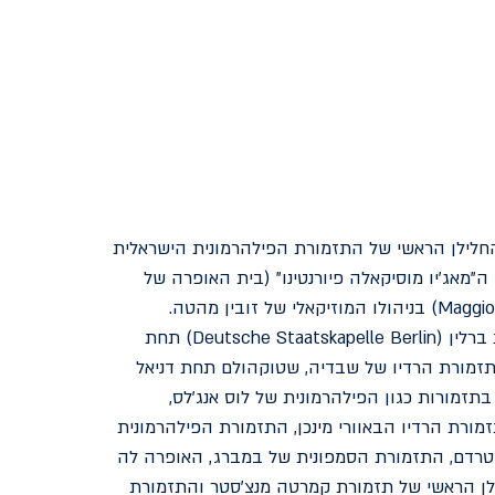
 החלילן הראשי של התזמורת הפילהרמונית הישראלית
לן ראשי ה"מאג'יו מוסיקאלה פיורנטינו" (בית האופרה של
פירנצה Maggio Musicale Fiorentino) בניהולו המוזיקאלי של זובין מהטה.
בתזמורת הגרמנית הממלכתית ברלין (Deutsche Staatskapelle Berlin) תחת
בתזמורת הרדיו של שבדיה, שטוקהולם תחת דניאל
 בתזמורות כגון הפילהרמונית של לוס אנג'לס,
ורת הרדיו הבאוורי מינכן, התזמורת הפילהרמונית
רוטרדם, התזמורת הסמפונית של במברג, האופרה לה
ילן הראשי של תזמורת קמרטה מנצ'סטר והתזמורת