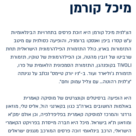
מיכל קורמן
הצ'לנית מיכל קורמן היא זוכת פרסים בתחרויות הבינלאומיות
ע"ש קסדו ביפן ואנסקו ברומניה, והופיעה כסולנית עם מיטב
התזמורות בארץ, כולל התזמורת הפילהרמונית הישראלית תחת
שרביטו של זובין מהטה, וכן הפילהרמונית של טוקיו, תזמורת
TIVOLI בקופנהגן, התזמורת הסמפונית הלאומית של פרו,
תזמורת ג׳וליארד ועוד. ​ב-״ניו יורק טיימס״ נכתב על נגינתה
״צ׳לנית רהוטה... עם צליל עמוק וחם״. ​
היא הופיעה ברסיטלים וקונצרטים של מוסיקה קאמרית
באולמות החשובים בארה"ב כגון בקארנגי הול, אליס טלי, מוזאון
גרדנר והמרכז למוסיקה קאמרית בפליפדלפיה, וכן אולם ימק"א
ומוזאון ת"א בישראל. מיכל היא חברה מייסדת בפרויקט הקאמרי
הישראלי, הרכב בינלאומי זוכה פרסים המורכב מנגנים ישראלים