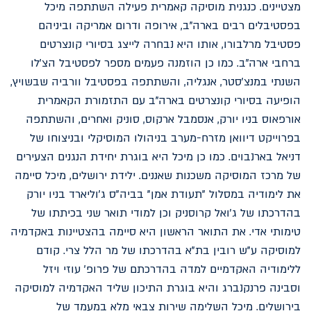
מצטיינים. כנגנית מוסיקה קאמרית פעילה השתתפה מיכל
בפסטיבלים רבים בארה"ב, אירופה ודרום אמריקה וביניהם
פסטיבל מרלבורו, אותו היא נבחרה לייצג בסיורי קונצרטים
ברחבי ארה"ב. כמו כן הוזמנה פעמים מספר לפסטיבל הצ'לו
השנתי במנצ'סטר, אנגליה, והשתתפה בפסטיבל וורביה שבשויץ,
הופיעה בסיורי קונצרטים בארה"ב עם התזמורת הקאמרית
אורפאוס בניו יורק, אנסמבל ארקוס, סוניק ואחרים, והשתתפה
בפרוייקט דיוואן מזרח-מערב בניהולו המוסיקלי ובניצוחו של
דניאל בארנבוים. כמו כן מיכל היא בוגרת יחידת הנגנים הצעירים
של מרכז המוסיקה משכנות שאננים. ילידת ירושלים, מיכל סיימה
את לימודיה במסלול "תעודת אמן" בביה"ס ג'וליארד בניו יורק
בהדרכתו של ג'ואל קרוסניק וכן למודי תואר שני בכיתתו של
טימותי אדי. את התואר הראשון היא סיימה בהצטיינות באקדמיה
למוסיקה ע"ש רובין בת"א בהדרכתו של מר הלל צרי. קודם
ללימודיה האקדמיים למדה בהדרכתם של פרופ' עוזי ויזל
וסבינה פרנקנברג והיא בוגרת התיכון שליד האקדמיה למוסיקה
בירושלים. מיכל השלימה שירות צבאי מלא במעמד של