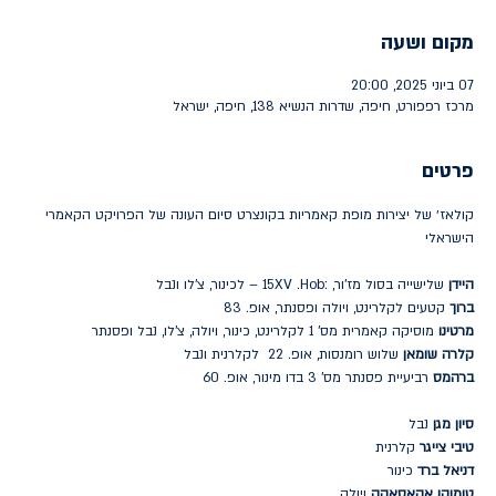
מקום ושעה
07 ביוני 2025, 20:00
מרכז רפפורט, חיפה, שדרות הנשיא 138, חיפה, ישראל
פרטים
קולאז׳ של יצירות מופת קאמריות בקונצרט סיום העונה של הפרויקט הקאמרי 
הישראלי
היידן
 שלישייה בסול מז'ור, :15XV .Hob – לכינור, צ'לו ונבל 
ברוך
 קטעים לקלרינט, ויולה ופסנתר, אופ. 83 
מרטינו
 מוסיקה קאמרית מס' 1 לקלרינט, כינור, ויולה, צ'לו, נבל ופסנתר 
קלרה שומאן
 שלוש רומנסות, אופ. 22  לקלרנית ונבל 
ברהמס
 רביעיית פסנתר מס' 3 בדו מינור, אופ. 60
סיון מגן 
נבל
טיבי צייגר
 קלרנית
דניאל ברד
 כינור
טומוקו אקאסאקה
 ויולה