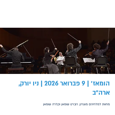
הומאז׳ | 9 פברואר 2026 | ניו יורק,
ארה״ב
מחוות למלחינים מוצרט, רוברט שומאן וקלרה שומאן