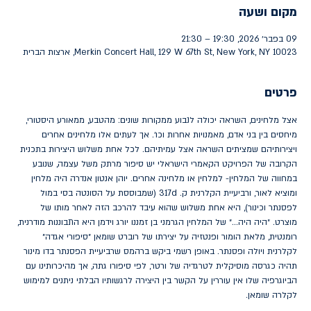
מקום ושעה
09 בפבר׳ 2026, 19:30 – 21:30
Merkin Concert Hall, 129 W 67th St, New York, NY 10023, ארצות הברית
פרטים
אצל מלחינים, השראה יכולה לנבוע ממקורות שונים: מהטבע, ממאורע היסטורי, 
מיחסים בין בני אדם, מאמנויות אחרות וכו׳. אך לעתים אלו מלחינים אחרים 
ויצירותיהם שמציתים השראה אצל עמיתיהם. לכל אחת משלוש היצירות בתכנית 
הקרובה של הפרויקט הקאמרי הישראלי יש סיפור מרתק משל עצמה, שנובע 
במחווה של המלחין- למלחין או מלחינה אחרים. יוהן אנטון אנדרה היה מלחין 
ומוציא לאור, ורביעיית הקלרנית ק. 317d (שמבוססת על הסונטה בסי במול 
לפסנתר וכינור), היא אחת משלוש שהוא עיבד להרכב הזה לאחר מותו של 
מוצרט. ״היה היה...״ של המלחין הגרמני בן זמננו יורג וידמן היא התבוננות מודרנית, 
רומנטית, מלאת הומור ופנטזיה על יצירתו של רוברט שומאן ״סיפורי אגדה״ 
לקלרנית ויולה ופסנתר. באופן רשמי ביקש ברהמס שרביעיית הפסנתר בדו מינור 
תהיה כגרסה מוסיקלית לטרגדיה של ורטר, לפי סיפורו גתה, אך מהיכרותינו עם 
הביוגרפיה שלו אין עוררין על הקשר בין היצירה לרגשותיו הבלתי ניתנים למימוש 
לקלרה שומאן. 