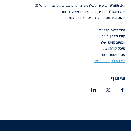
ו.א. מוצרט
 רביעייה לקלרנית ומיתרים בסי במול מז׳ור ק. 317d
יורג וידמן ״
היה היה...״ לקלרנית ויולה ופסנתר
יוהנס ברהמס 
רביעיית פסנתר בדו מינור
טיבי צייגר
 קלרנית
קובי מלכין 
כינור
וונטינג קאנג
 ויולה
מיכל קורמן 
צ׳לו
אסף ויסמן
 פסנתר
למידע נוסף וכרטיסים
שיתוף