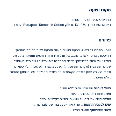
מקום ושעה
10 ביוני 2026, 19:00 – 21:00
בית הכנסת רומבך, Budapest, Rumbach Sebestyén u. 13, 1074 הונגריה
פרטים
אנחנו חוזרים לבודפשט בפעם השניה העונה והפעם לבית הכנסת רומבאך 
ההיסטורי, שהפך למרכז שוקק של תרבות יהודית. התכנית תתמקד ב״מעשה 
בחייל״ של איגור סטרוינסקי, יצירה המספרת את עלילותיו של חייל משוחרר 
שמוכר את כנורו (ולפיכך את נשמתו) לשטן, בתמורה לשלושת הכ׳- כסף, כח 
וכבוד. היצירה תנוגן בגרסה הקאמרית המורחבת ובקריינותו של השחקן ההונגרי 
ז׳ולט מאטה. 
פאול בן חיים
 שלושה שירים ללא מילים
משה זורמן
 דואו לקלרנית וכינור
אנדרה היידו
 אטיודים על נושאים יהודיים לקלרנית וכינור
ימים לבנים/התרגעות
 גרסה קאמרית בעיבודו של ענבר שרת
איגור סטרוינסקי 
מעשה בחייל