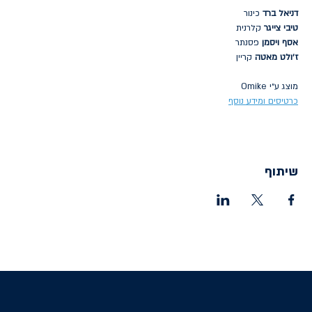
דניאל ברד
 כינור
טיבי צייגר
 קלרנית
אסף ויסמן 
פסנתר
ז׳ולט מאטה
 קריין
מוצג ע״י Omike
כרטיסים ומידע נוסף
שיתוף