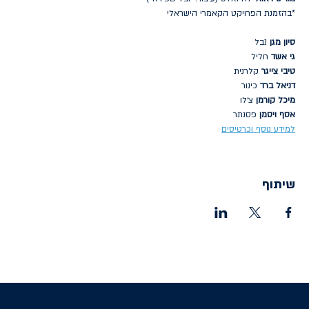
*בהזמנת הפרויקט הקאמרי הישראלי
סיון מגן
 נבל
גי אשד
 חליל
טיבי צייגר
 קלרנית
דניאל ברד
 כינור
מיכל קורמן
 צ׳לו
אסף ויסמן 
פסנתר
למידע נוסף וכרטיסים
שיתוף