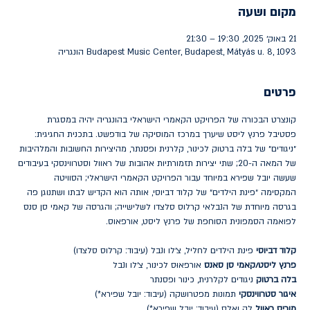
מקום ושעה
21 באוק׳ 2025, 19:30 – 21:30
Budapest Music Center, Budapest, Mátyás u. 8, 1093 הונגריה
פרטים
קונצרט הבכורה של הפרויקט הקאמרי הישראלי בהונגריה יהיה במסגרת 
פסטיבל פרנץ ליסט שיערך במרכז המוסיקה של בודפשט. בתכנית החגיגית: 
״ניגודים״ של בלה ברטוק לכינור, קלרנית ופסנתר, מהיצירות החשובות והמלהיבות 
של המאה ה-20; שתי יצירות תזמורתיות אהובות של ראוול וסטרווינסקי בעיבודים 
שעשה יובל שפירא במיוחד עבור הפרויקט הקאמרי הישראלי; הסוויטה 
המקסימה ״פינת הילדים״ של קלוד דביוסי, אותה הוא הקדיש לבתו ושתנוגן פה 
בגרסה מיוחדת של הנבלאי קרלוס סלצדו לשלישייה; והגרסה של קאמי סן סנס 
לפואמה הסמפונית הסוחפת של פרנץ ליסט, אורפאוס. 
קלוד דביוסי 
פינת הילדים לחליל, צ׳לו ונבל (עיבוד: קרלוס סלצדו)
פרנץ ליסט/קאמי סן סאנס 
אורפאוּס לכינור, צ׳לו ונבל
בלה ברטוק
 ניגודים לקלרנית, כינור ופסנתר 
איגור סטרווינסקי 
תמונות מפטרושקה (עיבוד: יובל שפירא*)
מוריס ראוול
 לה ואלס (עיבוד: יובל שפירא*)