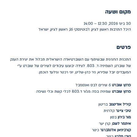
מקום ושעה
30 בינו׳ 2026, 12:30 – 14:00
היכל התרבות ראשון לציון, ז'בוטינסקי 16, ראשון לציון, ישראל
פרטים
התכנית החגיגית שבשיתוף עם השוברטיאדה הישראלית תכלול את יצירת הענק 
של שוברט, השמיניה ד. 803. לצידה יבוצעו עיבודים לשירים של שוברט ע״י 
המעבדים יובל שפירא, ניר כהן-שליט, יוני רכטר וגילעד הוכמן.
פרנץ שוברט
 6 שירים לבס ואנסמבל
פרנץ שוברט
 שמיניה בפה מג'ור ד.803 לכלי קשת וכלי נשיפה
קיריל אודינצוב
 בריטון
טיבי צייגר
 קלרנית
מור בירון
 בסון
איתמר לשם
, קרן יער
קורביניאן אלטנברגר
 כינור
קובי מלכין
 כינור