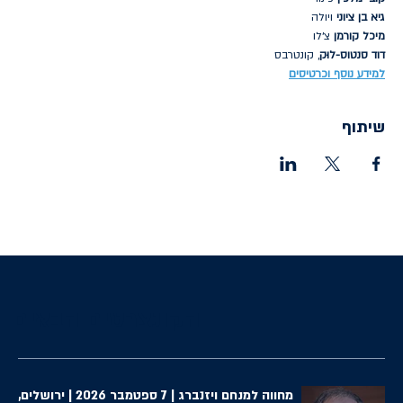
גיא בן ציוני
 ויולה
מיכל קורמן
 צ׳לו
דוד סנטוס-לוּק
, קונטרבס
למידע נוסף וכרטיסים
שיתוף
הקונצרטים הבאים
מחווה למנחם ויזנברג | 7 ספטמבר 2026 | ירושלים,