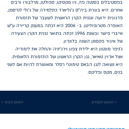
בפסטיבלים בסנטה פה, ניו מקסיקו, ספולטו, מרלבורו ורבים
אחרים. היא בוגרת ביה״ס ג׳וליארד כתלמידה של ג׳ולי לנדסמן,
פדגוגית ידועה ונגנית הקרן הראשית לשעבר של תזמורת
האופרה מטרופוליטן. ב- 2006 היא זכתה במענק קריירה ע״שׁ
אייברי פישר ובשנת 1996 זכתה בתואר נגנית הקרן הצעירה
של איגוד פקסמן השנה בלונדון.
ג׳ניפר מונטון היא ילידת צפון וירג׳יניה והחלה את לימודיה
אצל אדוין טאיאר, נגן הקרן הראשון של התזמורת הלאומית.
היא נשואה לנגן הבאס טימוט׳י רסלר ומאושרת להיות אם לשני
בנים, מקס ופליקס.
האמן הקודם >
< האמן הבא