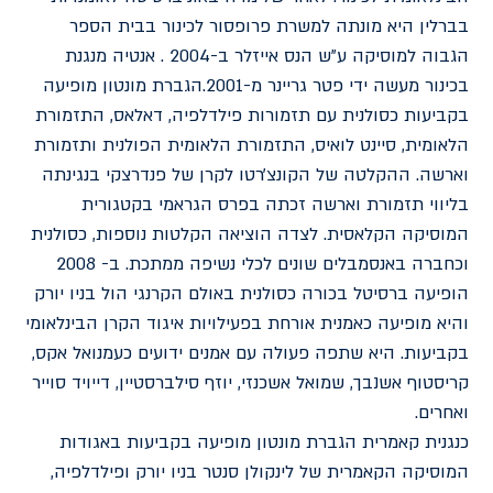
בברלין היא מונתה למשרת פרופסור לכינור בבית הספר
הגבוה למוסיקה ע"ש הנס אייזלר ב-2004 . אנטיה מנגנת
בכינור מעשה ידי פטר גריינר מ-2001.הגברת מונטון מופיעה
בקביעות כסולנית עם תזמורות פילדלפיה, דאלאס, התזמורת
הלאומית, סיינט לואיס, התזמורת הלאומית הפולנית ותזמורת
וארשה. ההקלטה של הקונצ׳רטו לקרן של פנדרצקי בנגינתה
בליווי תזמורת וארשה זכתה בפרס הגראמי בקטגורית
המוסיקה הקלאסית. לצדה הוציאה הקלטות נוספות, כסולנית
וכחברה באנסמבלים שונים לכלי נשיפה ממתכת. ב- 2008
הופיעה ברסיטל בכורה כסולנית באולם הקרנגי הול בניו יורק
והיא מופיעה כאמנית אורחת בפעילויות איגוד הקרן הבינלאומי
בקביעות. היא שתפה פעולה עם אמנים ידועים כעמנואל אקס,
קריסטוף אשנבך, שמואל אשכנזי, יוזף סילברסטיין, דייויד סוייר
ואחרים.
כנגנית קאמרית הגברת מונטון מופיעה בקביעות באגודות
המוסיקה הקאמרית של לינקולן סנטר בניו יורק ופילדלפיה,