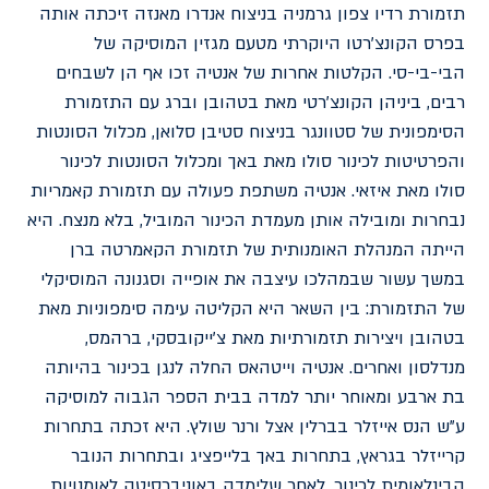
תזמורת רדיו צפון גרמניה בניצוח אנדרו מאנזה זיכתה אותה
בפרס הקונצ'רטו היוקרתי מטעם מגזין המוסיקה של
הבי-בי-סי. הקלטות אחרות של אנטיה זכו אף הן לשבחים
רבים, ביניהן הקונצ'רטי מאת בטהובן וברג עם התזמורת
הסימפונית של סטוונגר בניצוח סטיבן סלואן, מכלול הסונטות
והפרטיטות לכינור סולו מאת באך ומכלול הסונטות לכינור
סולו מאת איזאי. אנטיה משתפת פעולה עם תזמורת קאמריות
נבחרות ומובילה אותן מעמדת הכינור המוביל, בלא מנצח. היא
הייתה המנהלת האומנותית של תזמורת הקאמרטה ברן
במשך עשור שבמהלכו עיצבה את אופייה וסגנונה המוסיקלי
של התזמורת: בין השאר היא הקליטה עימה סימפוניות מאת
בטהובן ויצירות תזמורתיות מאת צ'ייקובסקי, ברהמס,
מנדלסון ואחרים. אנטיה וייטהאס החלה לנגן בכינור בהיותה
בת ארבע ומאוחר יותר למדה בבית הספר הגבוה למוסיקה
ע"ש הנס אייזלר בברלין אצל ורנר שולץ. היא זכתה בתחרות
קרייזלר בגראץ, בתחרות באך בלייפציג ובתחרות הנובר
הבינלאומית לכינור. לאחר שלימדה באוניברסיטה לאומנויות