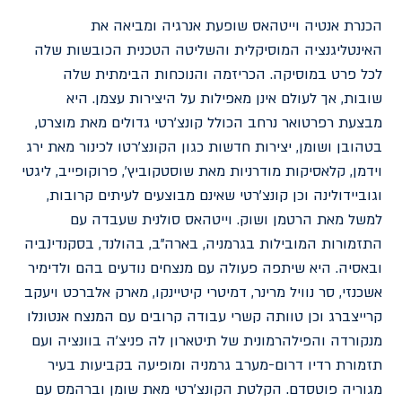
הכנרת אנטיה וייטהאס שופעת אנרגיה ומביאה את
האינטליגנציה המוסיקלית והשליטה הטכנית הכובשות שלה
לכל פרט במוסיקה. הכריזמה והנוכחות הבימתית שלה
שובות, אך לעולם אינן מאפילות על היצירות עצמן. היא
מבצעת רפרטואר נרחב הכולל קונצ'רטי גדולים מאת מוצרט,
בטהובן ושומן, יצירות חדשות כגון הקונצ'רטו לכינור מאת ירג
וידמן, קלאסיקות מודרניות מאת שוסטקוביץ', פרוקופייב, ליגטי
וגוביידולינה וכן קונצ'רטי שאינם מבוצעים לעיתים קרובות,
למשל מאת הרטמן ושוק. וייטהאס סולנית שעבדה עם
התזמורות המובילות בגרמניה, בארה"ב, בהולנד, בסקנד‎ינביה
ובאסיה. היא שיתפה פעולה עם מנצחים נודעים בהם ולדימיר
אשכנזי, סר נוויל מרינר, דמיטרי קיטיינקו, מארק אלברכט ויעקב
קרייצברג וכן טוותה קשרי עבודה קרובים עם המנצח אנטונלו
מנקורדה והפילהרמונית של תיטארון לה פניצ'ה בוונציה ועם
תזמורת רדיו דרום-מערב גרמניה ומופיעה בקביעות בעיר
מגוריה פוטסדם. הקלטת הקונצ'רטי מאת שומן וברהמס עם