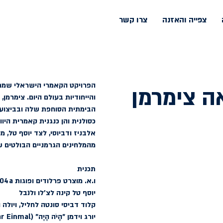
צפייה והאזנה
צרו קשר
הפרויקט הקאמרי הישראלי שמח 
ה צימרמן
והייחודיות בעולם היום. צימרמן,
הבימתית הסוחפת שלה ובביצועי
כסולנית והן כנגנית קאמרית היו
אלבניז ודביוסי, לצד יוסף טל, מ
מהמלחינים הגרמניים הבולטים של
תכנית
ו.א. מוצרט
 פרלודים ופוגות K. 404a לשלישיית מיתרים 
יוסף טל
 קינה לצ'לו ולנבל 
קלוד דביסי 
סונטה לחליל, ויולה ו
יורג וידמן 
"הָיֹה הָיָה" (Es War Einmal) – קטעים ברוח אגדה לקלרינט, ויולה ופסנתר 