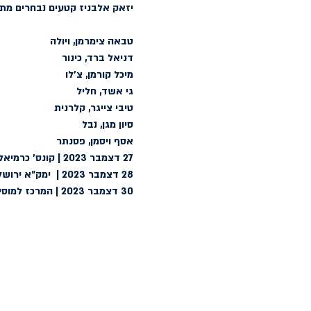
יזאק אלבניז 
קטעים נבחרים מתוך סויטה ספרדי
טבאה צימרמן, ויולה
דניאל ברד, כינור
מיכל קורמן, צ׳לו
גי אשד, חליל
טיבי צייגר, קלרנית
סיון מגן, נבל
אסף ויסמן, פסנתר
27 דצמבר 2023 | קונס׳ כרמיאל, ישראל
28 דצמבר 2023 |  ימק״א ירושלים, ישראל
30 דצמבר 2023 | המרכז למוסיקה קאמרית תל אביב, ישראל