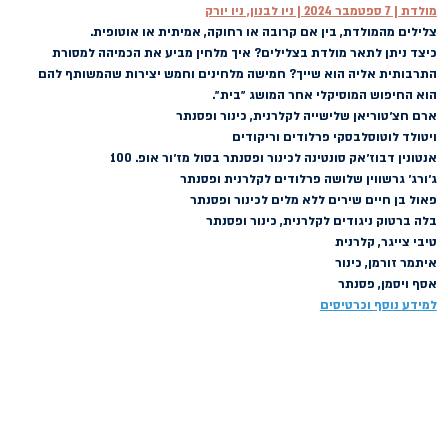
מולדת | 7 ספטמבר 2024 | ניו לבנון, ניו יורק
צלילים מהמולדת, בין אם קרובה או רחוקה, אמיתית או אוטופית.
כיצד ניתן לתאר מולדת בצלילים? איך מלחין מביע את הכמיהה למסורת 
התרבותית אליה הוא שייך? חמישה מלחינים וחמש יצירות שהמשותף להם 
הוא החיפוש המוסיקלי אחר המושג ״בית״.
ארם חצ׳טוריאן
 שלישייה לקלרנית, כינור ופסנתר
ויטולד לוטוסלבסקי 
פרלודים וריקודים
אנטונין דבוז׳אק 
סונטינה לכינור ופסנתר בסול מז׳ור אופ. 100
ג׳ורג׳ גרשווין
 שלושה פרלודים לקלרנית ופסנתר
פאול בן חיים 
שירים ללא מלים לכינור ופסנתר
בלה ברטוק
 ניגודים לקלרנית, כינור ופסנתר
טיבי צייגר, קלרנית
איתמר זורמן, כינור
אסף ויסמן, פסנתר
למידע נוסף וכרטיסים
חזרה לעמוד הקונצרטים >