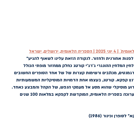
ית, ירושלים, ישראל
פנות אחורנית ולחזור. לנקודה הזאת עלינו לשאוף להגיע״
ן המלחין ההונגרי ג׳רג׳י קורטג כחלק ממחזור מופתי הכולל 
רגמנטים, מכתבים ורשימות קצרות של של אחד הסופרים החשובים 
יעים של המאה ה-20, פרנץ קפקא. קורטג, בעצמו אחת הדמויות המוסיקליות המשמעותיות 
רוע מוסיקלי שהוא מסע אל מעמקי הנפש, של הקהל והמבצע כאחד. 
הביצוע יצטרף לאירועי סיום התערוכה בספריה הלאומית, המוקדשת לקפקא במלאות 100 שנים 
סופרן וכינור (1986)