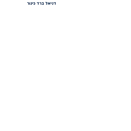
דניאל ברד
 כינור