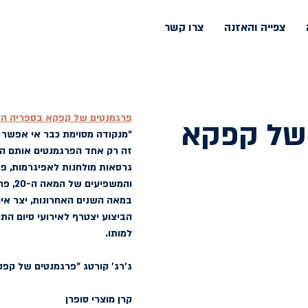
צפייה והאזנה
צרו קשר
פרגמנטים של קפקא בספריה הלאומית ֿ | 4 יוני 2025 | הספריה הלאומ
של קפקא
״מנקודה מסוימת כבר אי אפשר ל
זה רק אחד הפרגמנטים אותם הלחי
גרסאות מולחנות לאפיגרמות, פ
והמשפ
במאה השנים האחרונות, יצר אי
למותו.
ג׳רג׳ קורטג
 ״פרגמנטים של קפקא״ ל
קרן מוצרי 
סופרן