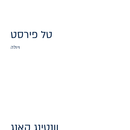
טל פירסט
ויולה
וונטינג קאנג