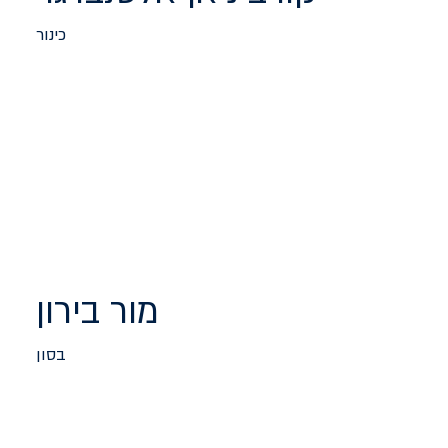
כינור
מור בירון
בסון