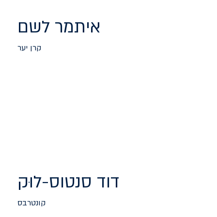
איתמר לשם
קרן יער
דוד סנטוס-לוּק
קונטרבס